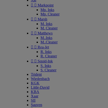
Ale


Markpoint
Mp. Inks
Mp. Cleaner


Marsh
M. Inks
M. Cleaner


Matthews
M..Inks
M..Cleaner


Rea-Jet
R. Inks
R. Cleaner


Squid-Ink
S. Inks
S. Cleaner
Trident
Wiedenbach
KGK
Little-David
KBA
Xaar
SII
Sauven