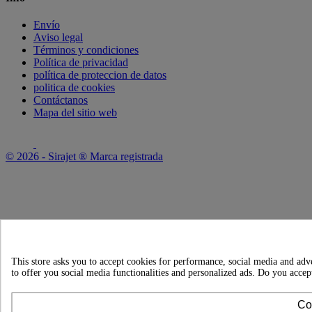
Envío
Aviso legal
Términos y condiciones
Política de privacidad
política de proteccion de datos
politica de cookies
Contáctanos
Mapa del sitio web
© 2026 - Sirajet ® Marca registrada
This store asks you to accept cookies for performance, social media and adve
to offer you social media functionalities and personalized ads. Do you accep
Co