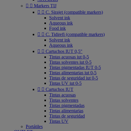


Markers TIJ


C. Sirajet (compatible markers)
Solvent ink
Aqueous ink
Food ink


C. Tidirefi (compatible markers)
Solvent ink
Aqueous ink


Cartuchos IUT 0,5"
Tintas acuosas iut 0-5
Tintas solventes iut 0-5
Tintas pigmentadas IUT 0-5
Tintas alimentarias iut 0-5
Tintas de seguridad iut 0-5
Tintas UV iut 0-5


Cartuchos IUT
Tintas acuosas
Tintas solventes
Tintas pigmentadas
Tintas alimentarias
Tintas de seguridad
Tintas UV
Portátiles