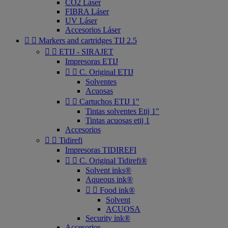
CO2 Láser
FIBRA Láser
UV Láser
Accesorios Láser


Markers and cartridges TIJ 2.5


ETIJ - SIRAJET
Impresoras ETIJ


C. Original ETIJ
Solventes
Acuosas


Cartuchos ETIJ 1"
Tintas solventes Etij 1"
Tintas acuosas etij 1
Accesorios


Tidirefi
Impresoras TIDIREFI


C. Original Tidirefi®
Solvent inks®
Aqueous ink®


Food ink®
Solvent
ACUOSA
Security ink®
Accesorios