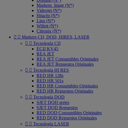
Domino (N*)
Markem_Imaje (N*)
Videojet (N*)
Hitachi (N*)
Linx (N*)
Willett (N*)
Citronix (N*)


Markers CIJ, DOD, HIRES, LASER


Tecnología CIJ
ECIJ KV45
REA JET
REA JET Consumibles Originales
REA JET Repuestos Originales


Tecnología HI RES
RED HR 128s
RED HR 501s
RED HR Consumibles Originales
RED HR Repuestos Originales


Tecnología DOD
SJET DOD series
SJET DOD Repuestos
RED DOD Consumibles Originales
RED DOD Repuestos Originales


Tecnología LASER