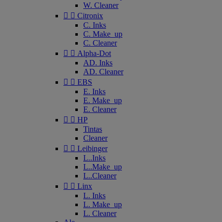
W. Cleaner


Citronix
C. Inks
C. Make_up
C. Cleaner


Alpha-Dot
AD. Inks
AD. Cleaner


EBS
E. Inks
E. Make_up
E. Cleaner


HP
Tintas
Cleaner


Leibinger
L..Inks
L..Make_up
L..Cleaner


Linx
L. Inks
L. Make_up
L. Cleaner