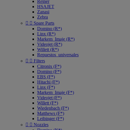
Reiner
HSAJET
Zanasi
Zebra


Spare Parts
Domino (R*)
Linx (R*)
Markem_Imaje (R*)
Videojet (R*)
Willett (R*)
Repuestos_universales


Filters
Citronix (F*)
Domino (F*)
EBS (F*)
Hitachi (F*)
Linx (F*)
Markem_Imaje (F*)
Videojet (F*)
Willett (F*)
Wiedenbach (F*)
Matthews (F*)
Leibinger (F*)


Nozzles