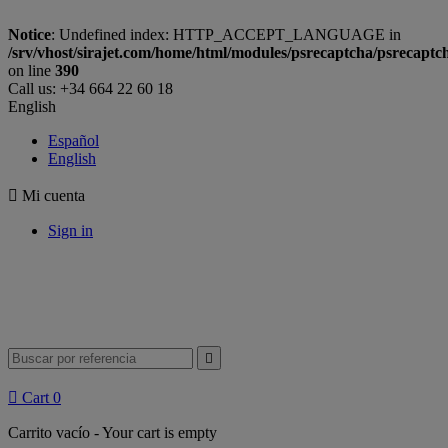
Notice
: Undefined index: HTTP_ACCEPT_LANGUAGE in
/srv/vhost/sirajet.com/home/html/modules/psrecaptcha/psrecaptc
on line
390
Call us:
+34 664 22 60 18
English
Español
English

Mi cuenta
Sign in


Cart
0
Carrito vacío - Your cart is empty